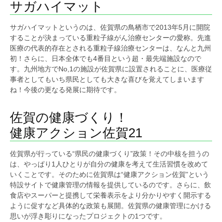
サガハイマット
サガハイマットというのは、佐賀県の鳥栖市で2013年5月に開院
することが決まっている重粒子線がん治療センターの愛称。先進
医療の代表的存在とされる重粒子線治療センターは、なんと九州
初！さらに、日本全体でも4番目という超・最先端施設なので
す。九州地方でNo,1の施設が佐賀県に設置されることに、医療従
事者としてもいち県民としても大きな喜びを覚えてしまいます
ね！今後の更なる発展に期待です。
佐賀の健康づくり！
健康アクション佐賀21
佐賀県が行っている“県民の健康づくり”政策！その中核を担うの
は、やっぱり1人ひとりが自分の健康を考えて生活習慣を改めて
いくことです。そのために佐賀県は“健康アクション佐賀”という
特設サイトで健康管理の情報を提供しているのです。さらに、飲
食店やスーパーと提携して栄養表示をより分かりやすく開示する
ように促すなど具体的な政策も展開。佐賀県の健康管理にかける
思いが浮き彫りになったプロジェクトの1つです。