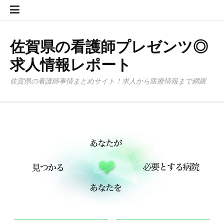
コ
看
看
看
看
優
多
新
サ
健
医
認
サ
ン
護
護
護
護
秀！？
く
し
ガ
康
療
定
イ
テ
師
師
師
師
佐
の
い
ハ
ア
連
看
ト
ン
求
転
の
の
賀
人
取
イ
ク
携
護
マ
佐賀県の看護師プレゼンツ◎
ツ
人
職
転
面
の
を
り
マ
シ
シ
師
ッ
へ
求人情報レポート
サ
サ
職
接
医
救
組
ッ
ョ
ス
資
プ
ス
イ
イ
サ
対
療
う、
み、
ト
ン
テ
格
キ
佐賀県の看護師事情まとめサイト！求人から医療情報まで網羅
ト
ト
イ
策
プ
99
救
佐
ム
の
ッ
の
の
ト
チ
ロ
さ
急
賀
「ピ
助
プ
ス
口
ラ
ェ
ジ
が
車
21
カ
成
ス
コ
ン
ッ
ェ
ネ
に
に
ピ
メ！
ミ
キ
ク
ク
ッ
iPad
よ
カ
集
ン
リ
ト
ト
る
リ
グ
ス
健
ン
ト
康
ク」
づ
く
り