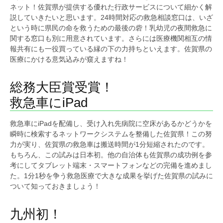
ネット！佐賀県が提供する優れた行政サービスについて細かく解
説していきたいと思います。24時間対応の救急相談窓口は、いざ
という時に県民の命を救うための最後の砦！乳幼児の夜間救急に
関する窓口も別に用意されています。さらには医療機関相互の情
報共有にも一役買っている縁の下の力持ちといえます。佐賀県の
医療にかける意気込みが窺えますね！
総務大臣賞受賞！
救急車にiPad
救急車にiPadを配備し、受け入れ先病院に空床があるかどうかを
瞬時に検索するネットワークシステムを整備した佐賀県！この努
力が実り、佐賀県の救急車は搬送時間が1分短縮されたのです。
もちろん、この試みは日本初。他の自治体も佐賀県の成功例を参
考にしてタブレット端末・スマートフォンなどの完備を進めまし
た。1分1秒を争う救急医療で大きな成果を挙げた佐賀県の試みに
ついて知っておきましょう！
九州初！